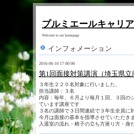
プルミエールキャリ
Welcome to our homepage
インフォメーション
2016-06-10 17:00:00
第1回面接対策講演（埼玉県立
３年生２２０名対象に行いました。
担当講師：３名
内容：毎年、６月より毎月１回、３回の
ています講座です
３名の講師で３日間連続で３年生全員に
今月は面接の基本を指導させていただき
入退室の流れ・椅子の立ち方座り方・身