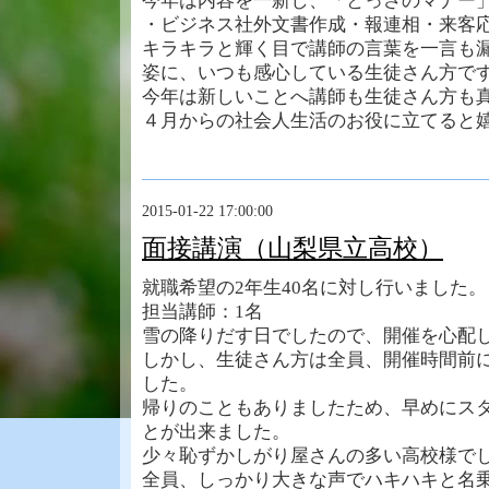
今年は内容を一新し、「とっさのマナー
・ビジネス社外文書作成・報連相・来客
キラキラと輝く目で講師の言葉を一言も
姿に、いつも感心している生徒さん方で
今年は新しいことへ講師も生徒さん方も
４月からの社会人生活のお役に立てると
2015-01-22 17:00:00
面接講演（山梨県立高校）
就職希望の2年生40名に対し行いました。
担当講師：1名
雪の降りだす日でしたので、開催を心配
しかし、生徒さん方は全員、開催時間前
した。
帰りのこともありましたため、早めにス
とが出来ました。
少々恥ずかしがり屋さんの多い高校様で
全員、しっかり大きな声でハキハキと名