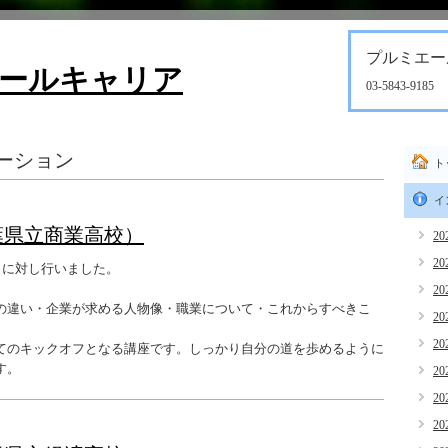
プルミエー
ールキャリア
03-5843-9185
ーション
ト
イ
葉県立商業高校）
20
20
名に対し行いました。
20
の違い・企業が求める人物像・職業について・これからすべきこ
20
20
てのキックオフとなる講座です。しっかり自分の道を歩めるように
す。
20
20
20