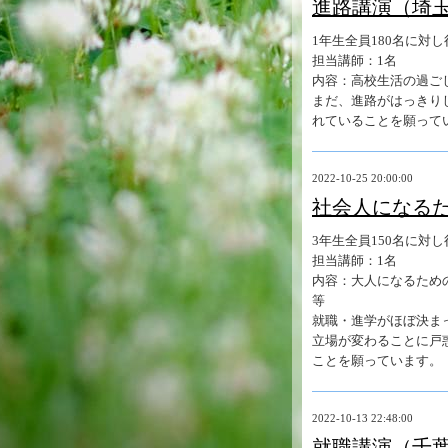
進路講演（埼
1年生全員180名に対
担当講師：1名
内容：高校生活の過ご
まだ、進路がはっきり
れていることを願って
2022-10-25 20:00:00
社会人になる
3年生全員150名に対
担当講師：1名
内容：大人になるため
等
就職・進学がほぼ決ま
立場が変わることに戸
ことを願っています。
2022-10-13 22:48:00
就職講演（千