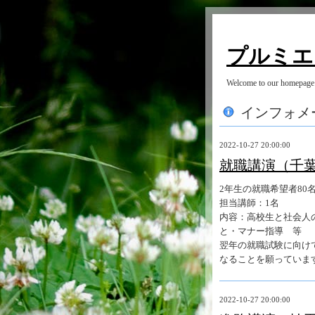
プルミエ
Welcome to our homepage
インフォメ
2022-10-27 20:00:00
就職講演（千
2年生の就職希望者80
担当講師：1名
内容：高校生と社会人
と・マナー指導 等
翌年の就職試験に向け
なることを願っていま
2022-10-27 20:00:00