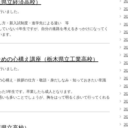
玉県立経済高校）
20
20
し行いました。
20
し方・新入試制度・進学先による違い 等
20
していない1年生ですが、自分の進路を考えるきっかけになってく
20
います。
20
20
20
ための心構え講座（栃木県立工業高校）
20
し行いました。
20
20
の心構え・挨拶の仕方・敬語・身だしなみ・知っておきたい常識
20
った3年生です。卒業したら成人となります。
20
惑いも多いことでしょうが、胸をはって明るく歩いて行ってくれる
20
20
20
20
葉県立高校）